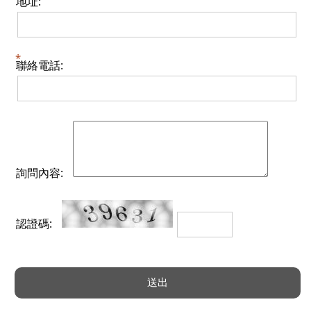
地址:
聯絡電話:
詢問內容:
認證碼: