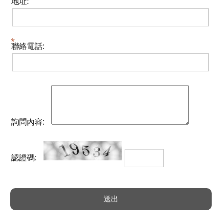
地址:
聯絡電話:
詢問內容:
認證碼: