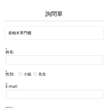
詢問單
老柚木單門櫃
姓名:
性別:
小姐
先生
E-mail: