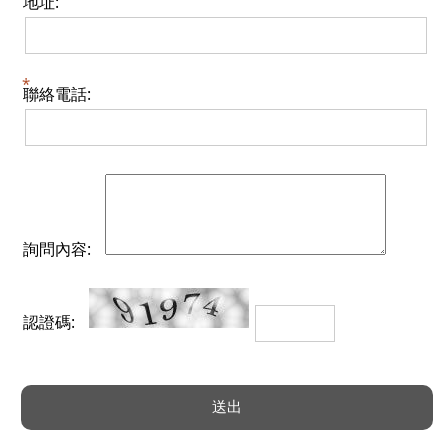
地址:
聯絡電話:
詢問內容:
認證碼: