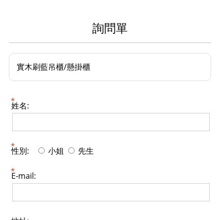
詢問單
實木刷藍吊櫃/懸掛櫃
姓名:
性別:
小姐
先生
E-mail: