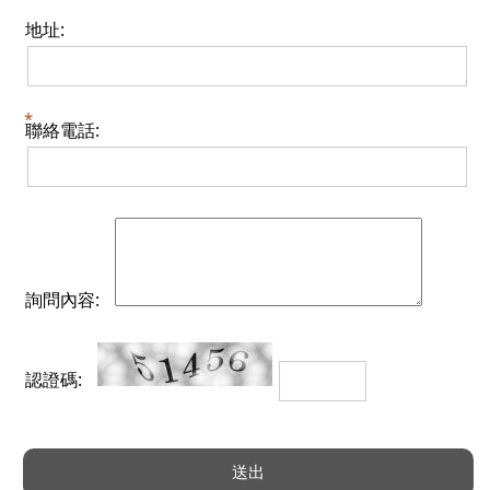
地址:
聯絡電話:
詢問內容:
認證碼: