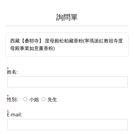
詢問單
西藏【桑耶寺】 度母殿松柏藏香粉(寧瑪派紅教祖寺度
母殿事業如意薰香粉)
姓名:
性別:
小姐
先生
E-mail: