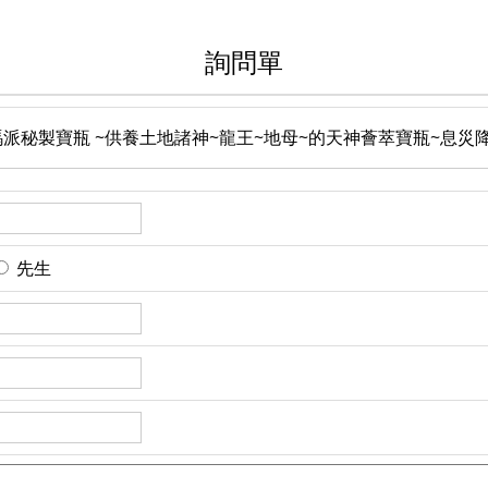
詢問單
派秘製寶瓶 ~供養土地諸神~龍王~地母~的天神薈萃寶瓶~息災
先生