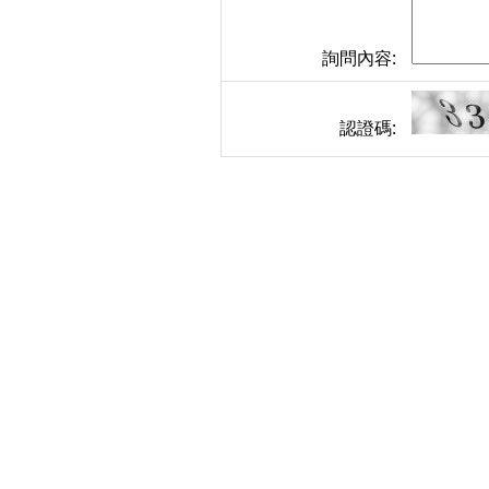
詢問內容:
認證碼: