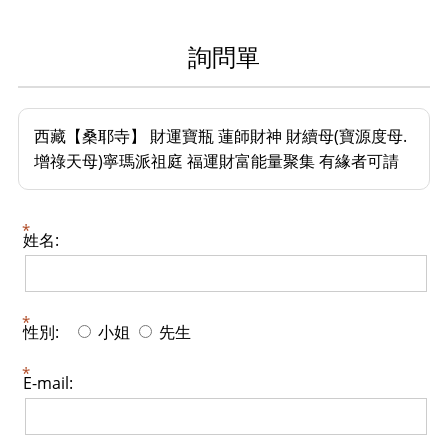
詢問單
西藏【桑耶寺】 財運寶瓶 蓮師財神 財續母(寶源度母.
增祿天母)寧瑪派祖庭 福運財富能量聚集 有緣者可請
姓名:
性別:
小姐
先生
E-mail: