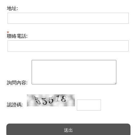
地址:
聯絡電話:
詢問內容:
認證碼: