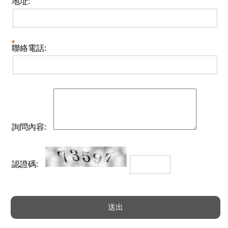
地址:
聯絡電話:
詢問內容:
認證碼: