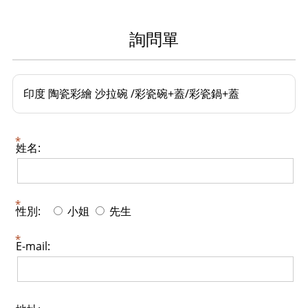
詢問單
印度 陶瓷彩繪 沙拉碗 /彩瓷碗+蓋/彩瓷鍋+蓋
姓名:
性別:
小姐
先生
E-mail: