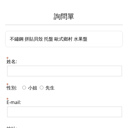
詢問單
不鏽鋼 拼貼貝殼 托盤 歐式鄉村 水果盤
姓名:
性別:
小姐
先生
E-mail: