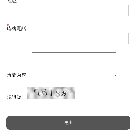
地址:
聯絡電話:
詢問內容:
認證碼: