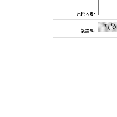
詢問內容:
認證碼: