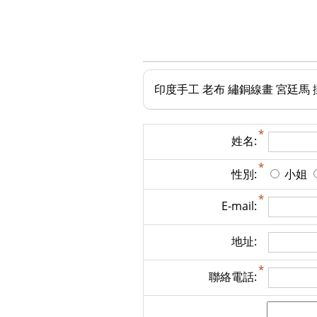
印度手工 老布 繡銅線畫 宮廷馬 
姓名:
性別:
小姐
E-mail:
地址:
聯絡電話: