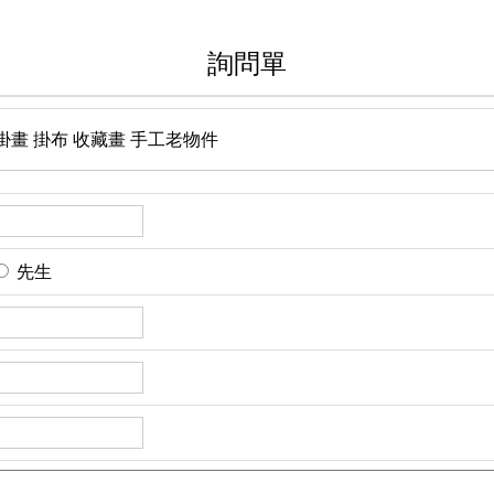
詢問單
掛畫 掛布 收藏畫 手工老物件
先生