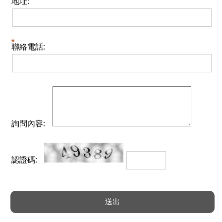
地址:
聯絡電話:
詢問內容:
認證碼: