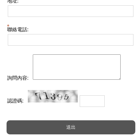
地址:
聯絡電話:
詢問內容:
認證碼: