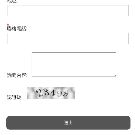
地址:
聯絡電話:
詢問內容:
認證碼: