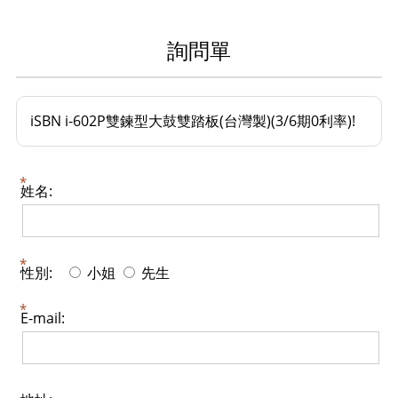
詢問單
iSBN i-602P雙鍊型大鼓雙踏板(台灣製)(3/6期0利率)!
姓名:
性別:
小姐
先生
E-mail: