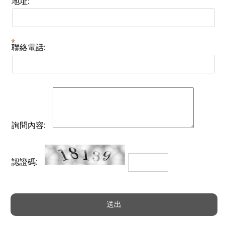
地址:
聯絡電話:
詢問內容:
認證碼: