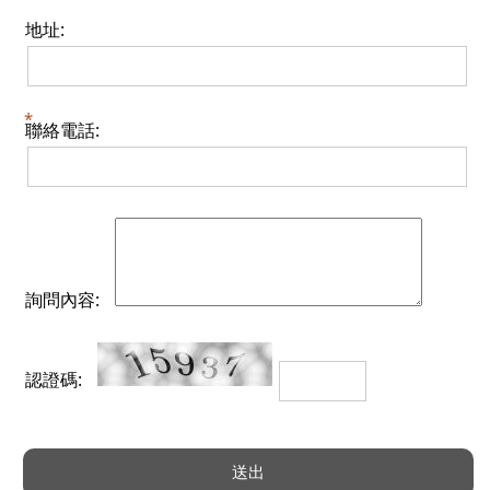
地址:
聯絡電話:
詢問內容:
認證碼: