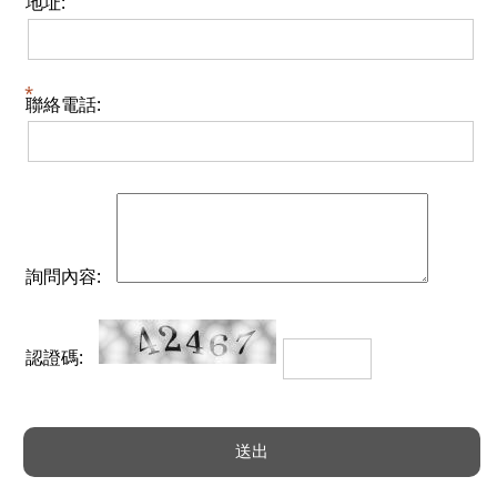
地址:
聯絡電話:
詢問內容:
認證碼: