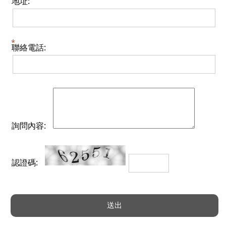
地址:
聯絡電話:
詢問內容:
認證碼: