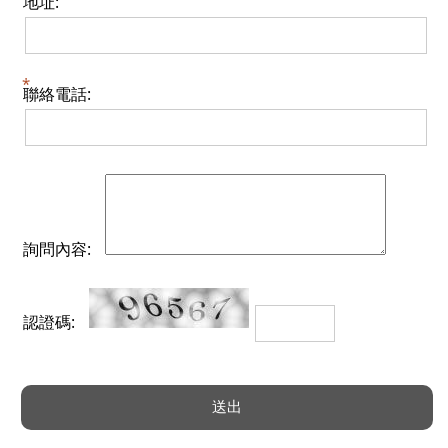
地址:
聯絡電話:
詢問內容:
認證碼: