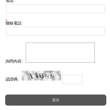
地址:
聯絡電話:
詢問內容:
認證碼: