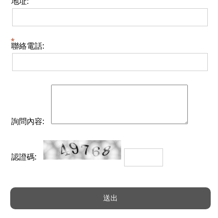
地址:
聯絡電話:
詢問內容:
認證碼: