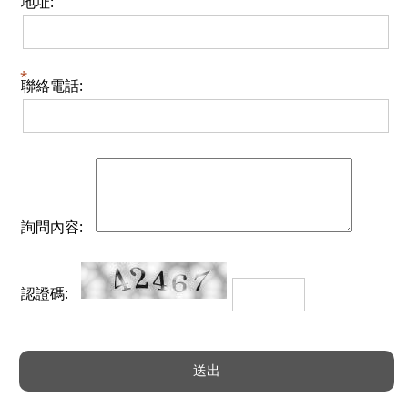
地址:
聯絡電話:
詢問內容:
認證碼: