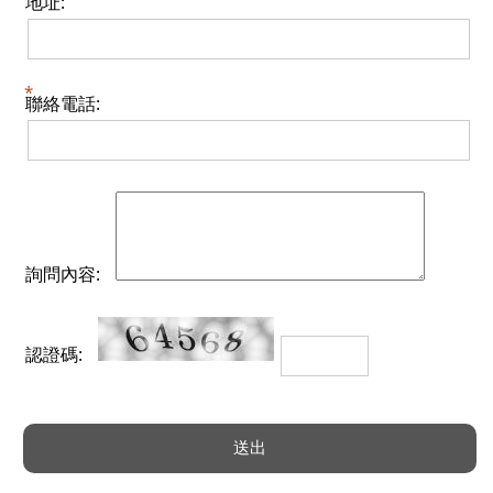
地址:
聯絡電話:
詢問內容:
認證碼: