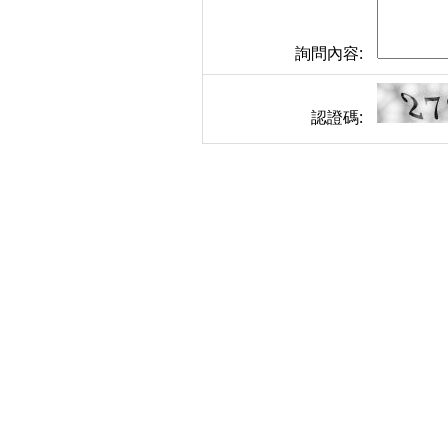
詢問內容:
認證碼: