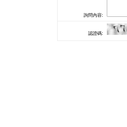
詢問內容:
認證碼: