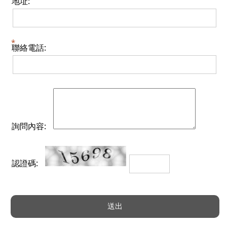
地址:
聯絡電話:
詢問內容:
認證碼: