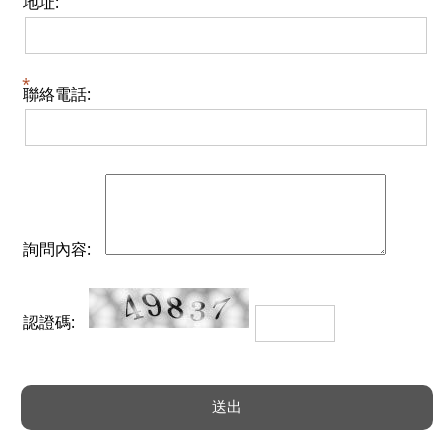
地址:
聯絡電話:
詢問內容:
認證碼: