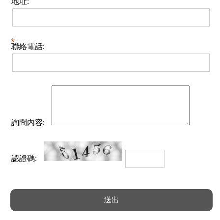
地址:
聯絡電話:
詢問內容:
認證碼: