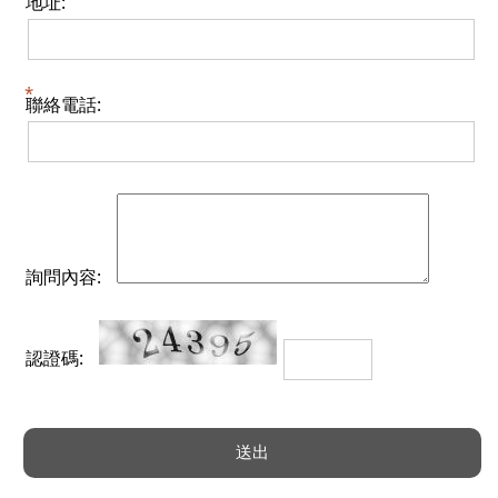
地址:
聯絡電話:
詢問內容:
認證碼: