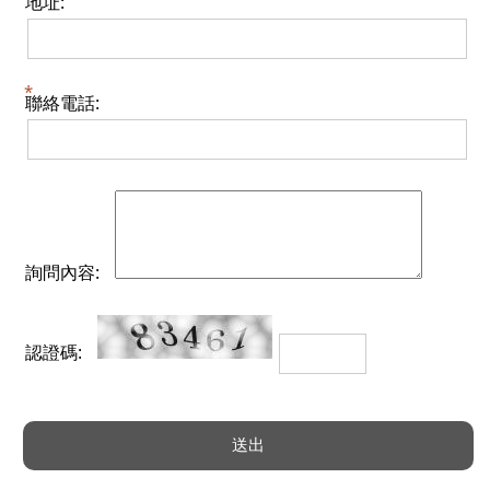
地址:
聯絡電話:
詢問內容:
認證碼: