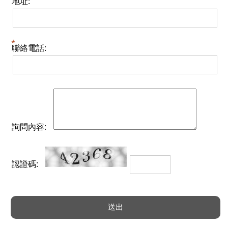
地址:
聯絡電話:
詢問內容:
認證碼: