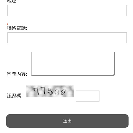
地址:
聯絡電話:
詢問內容:
認證碼: