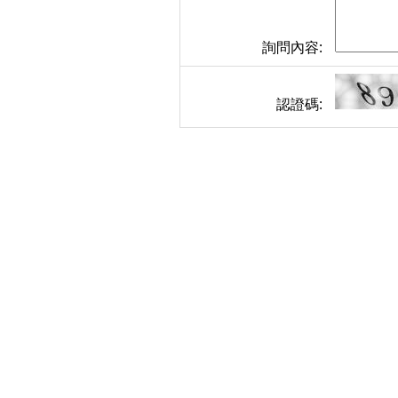
詢問內容:
認證碼: