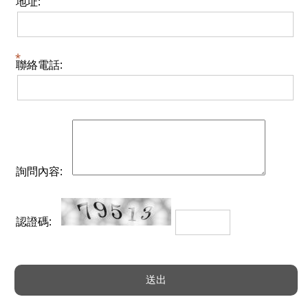
地址:
聯絡電話:
詢問內容:
認證碼: