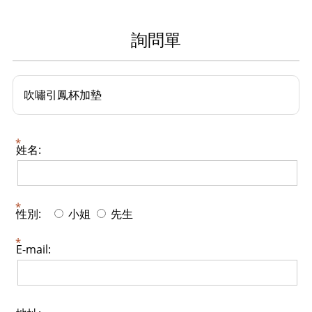
詢問單
吹嘯引鳳杯加墊
姓名:
性別:
小姐
先生
E-mail: