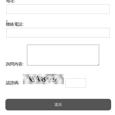
地址:
聯絡電話:
詢問內容:
認證碼: