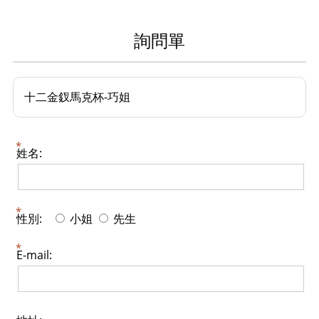
詢問單
十二金釵馬克杯-巧姐
姓名:
性別:
小姐
先生
E-mail: