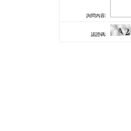
詢問內容:
認證碼: