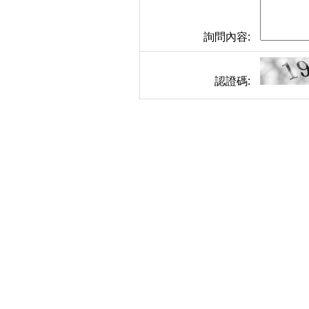
詢問內容:
認證碼: