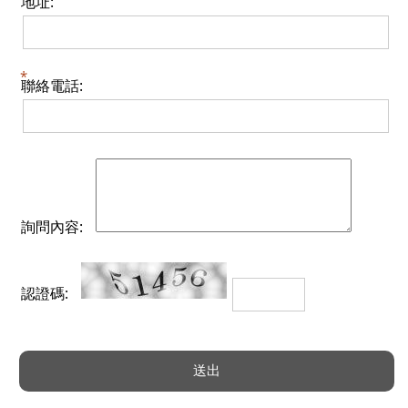
地址:
聯絡電話:
詢問內容:
認證碼: