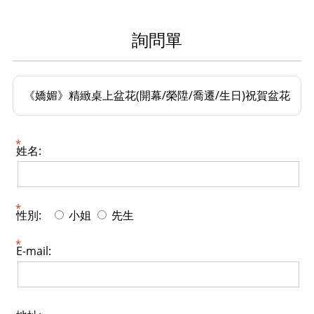
詢問單
《嬌媚》精緻桌上盆花(開幕/榮陞/喬遷/生日)祝賀盆花
姓名:
性別:
小姐
先生
E-mail: