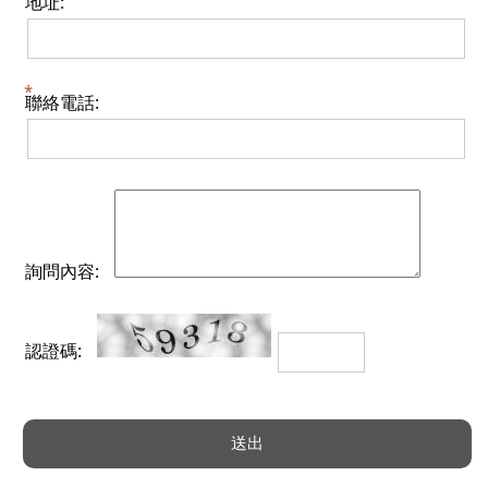
地址:
聯絡電話:
詢問內容:
認證碼: