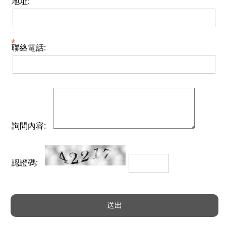
地址:
聯絡電話:
詢問內容:
認證碼: