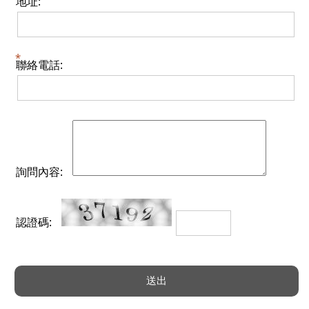
地址:
聯絡電話:
詢問內容:
認證碼: