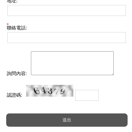
地址:
聯絡電話:
詢問內容:
認證碼: