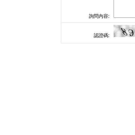
詢問內容:
認證碼: