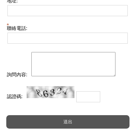
地址:
聯絡電話:
詢問內容:
認證碼: