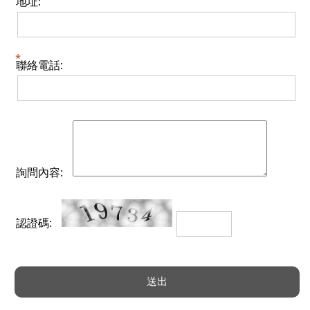
地址:
聯絡電話:
詢問內容:
認證碼: