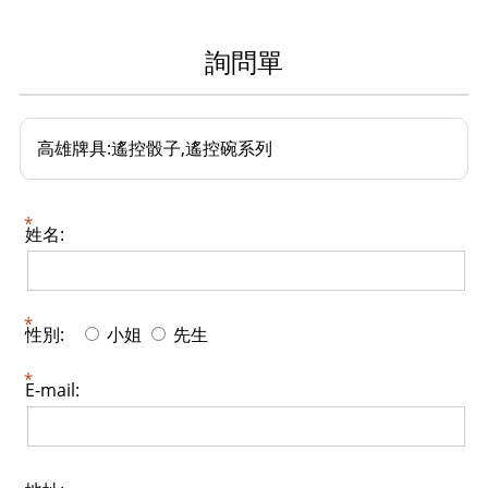
詢問單
高雄牌具:遙控骰子,遙控碗系列
姓名:
性別:
小姐
先生
E-mail: