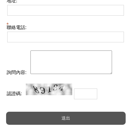
地址:
聯絡電話:
詢問內容:
認證碼: