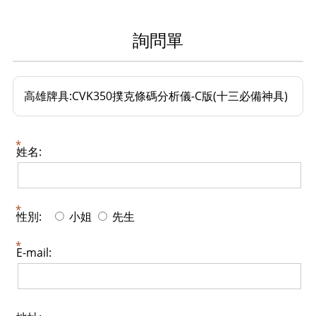
詢問單
高雄牌具:CVK350撲克條碼分析儀-C版(十三必備神具)
姓名:
性別:
小姐
先生
E-mail: