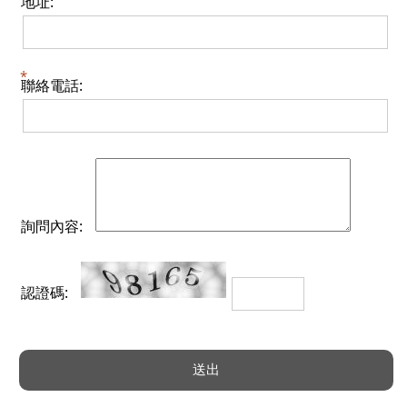
地址:
聯絡電話:
詢問內容:
認證碼: