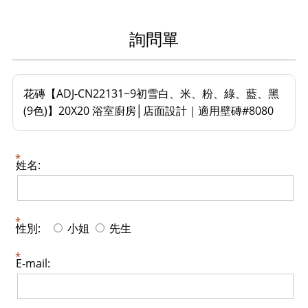
詢問單
花磚【ADJ-CN22131~9初雪白、米、粉、綠、藍、黑
(9色)】20X20 浴室廚房│店面設計｜適用壁磚#8080
姓名:
性別:
小姐
先生
E-mail: