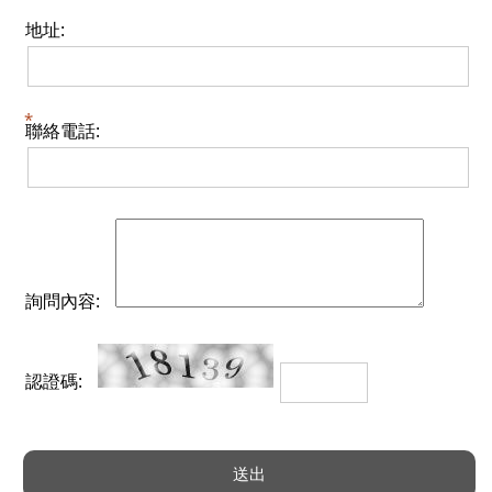
地址:
聯絡電話:
詢問內容:
認證碼: