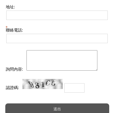
地址:
聯絡電話:
詢問內容:
認證碼: