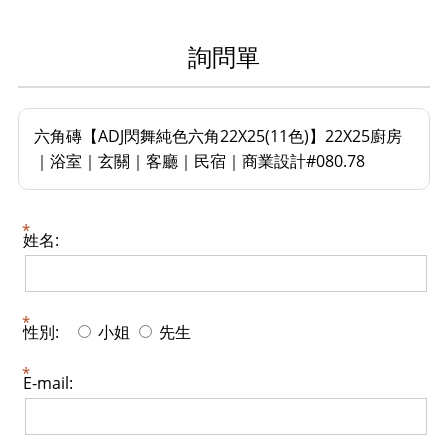
詢問單
六角磚【ADJ閃舞純色六角22X25(11色)】22X25廚房
｜浴室｜玄關｜客廳｜民宿｜商業設計#080.78
姓名:
性別:
小姐
先生
E-mail: