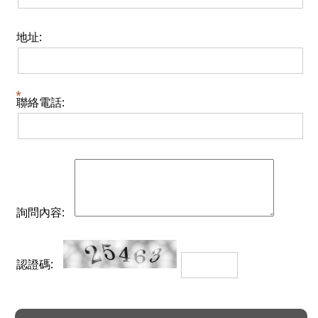
地址:
聯絡電話:
詢問內容:
認證碼: