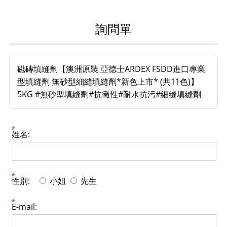
詢問單
磁磚填縫劑【澳洲原裝 亞德士ARDEX FSDD進口專業
型填縫劑 無砂型細縫填縫劑*新色上市* (共11色)】
5KG #無砂型填縫劑#抗黴性#耐水抗污#細縫填縫劑
姓名:
性別:
小姐
先生
E-mail: