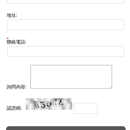
地址:
聯絡電話:
詢問內容:
認證碼: