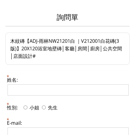
詢問單
木紋磚【ADJ-雨林NW21201白 ｜V212001白花磚(3
版)】20X120浴室地壁磚│客廳│房間│廚房│公共空間
│店面設計#
姓名:
性別:
小姐
先生
E-mail: