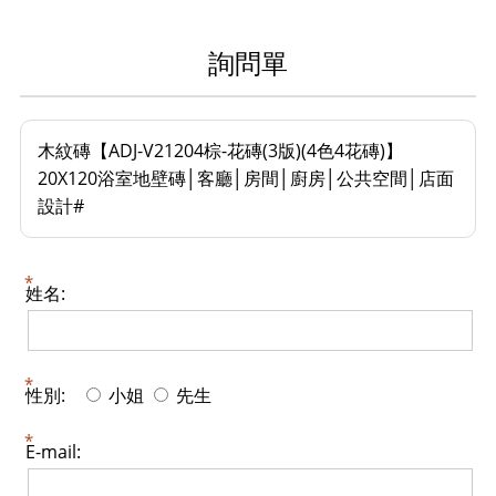
詢問單
木紋磚【ADJ-V21204棕-花磚(3版)(4色4花磚)】
20X120浴室地壁磚│客廳│房間│廚房│公共空間│店面
設計#
姓名:
性別:
小姐
先生
E-mail: