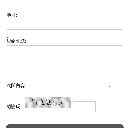
地址:
聯絡電話:
詢問內容:
認證碼: